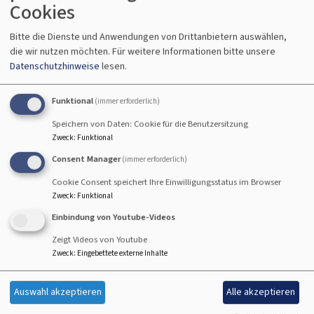
Cookies
Tel.
Bitte die Dienste und Anwendungen von Drittanbietern auswählen,
08781-2654 (Pfarrbüro)
die wir nutzen möchten.
Für weitere Informationen bitte unsere
Datenschutzhinweise
lesen.
+49 15174120741 (Pfrin. Veronika Mavridis)
Fax
Funktional
(immer erforderlich)
Speichern von Daten: Cookie für die Benutzersitzung
08781-8318
Zweck
:
Funktional
Email
Consent Manager
(immer erforderlich)
pfarramt.rottenburg@elkb.de
Cookie Consent speichert Ihre Einwilligungsstatus im Browser
Zweck
:
Funktional
Bürozeiten:
Einbindung von Youtube-Videos
Freitag 8 - 12 Uhr
Zeigt Videos von Youtube
Zweck
:
Eingebettete externe Inhalte
Konto der Evang. Kirchengemeinde:
Evang.-Luth. Kirchengemeinde Rottenburg
Auswahl akzeptieren
Alle akzeptieren