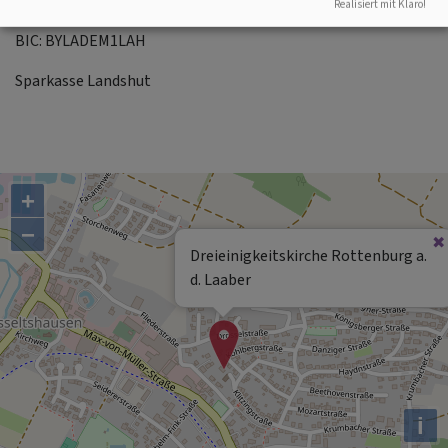
IBAN: DE57 7435 0000 0007 0053 09
Realisiert mit Klaro!
BIC: BYLADEM1LAH
Sparkasse Landshut
+
−
Dreieinigkeitskirche Rottenburg a.
d. Laaber
i